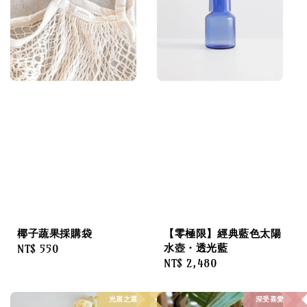
椰子蔬果採購袋
【零極限】經典藍色太陽
水壺・透光藍
Regular
NT$ 550
Regular
NT$ 2,480
price
price
光屋之選
深受喜愛