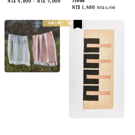
570ml
Regular
NT$ 4,000
-
NT$ 5,000
Sale
NT$ 1,480
Regular
price
NT$ 1,550
price
price
光屋之選
優惠