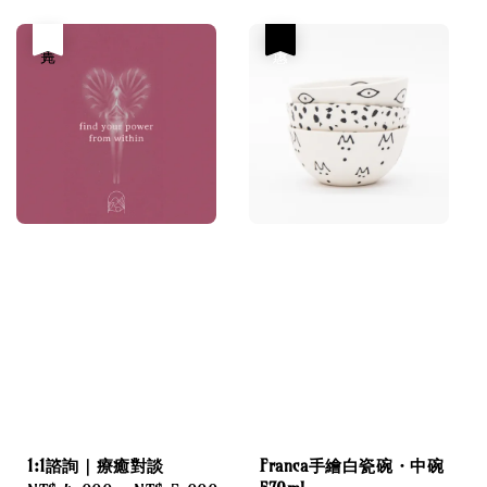
price
售完
優惠
1:1諮詢｜療癒對談
Franca手繪白瓷碗・中碗