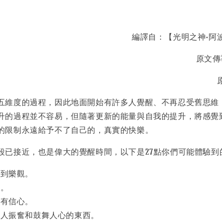
編譯自：【光明之神·阿
原文傳導：
五維度的過程，因此地面開始有許多人覺醒、不再忍受舊思維
升的過程並不容易，但隨著更新的能量與自我的提升，將感覺
的限制永遠給予不了自己的，真實的快樂。
段已接近，也是偉大的覺醒時間，以下是27點你們可能體驗到
感到樂觀。
懼。
主有信心。
令人振奮和鼓舞人心的東西。