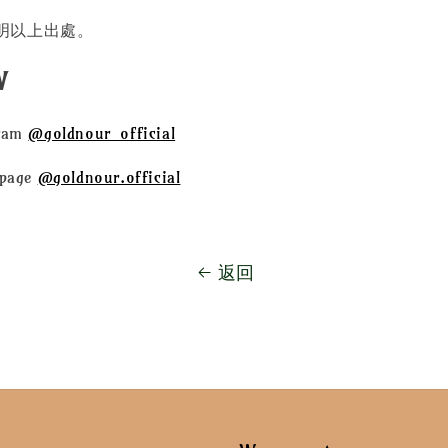
明以上出處。
N
ram
@goldnour_official
page
@goldnour.official
返回