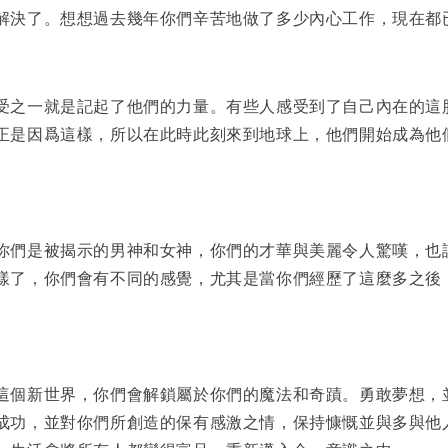
解決了。想想過去幾年你們辛苦地做了多少內心工作，現在都
受之一就是記起了他們的力量。有些人感受到了自己內在的這
正是因爲這樣，所以在此時此刻來到地球上，他們開始成為他
你們是被揭示的男神和女神，你們的才華與美麗令人驚嘆，也
樣了，你們會有不同的感覺，尤其是當你們經歷了這麼多之後
這個新世界，你們會解鎖屬於你們的魔法和奇蹟。勇敢夢想，
成功，並對你們所創造的保有感激之情，保持慷慨並與多與他