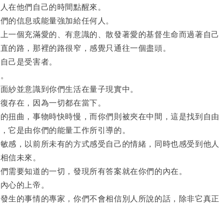
他人在他們自己的時間點醒來。
你們的信息或能量強加給任何人。
球上一個充滿愛的、有意識的、散發著愛的基督生命而過著自
筆直的路，那裡的路很窄，感覺只通往一個盡頭。
得自己是受害者。
喜。
越面紗並意識到你們生活在量子現實中。
不復存在，因為一切都在當下。
間的扭曲，事物時快時慢，而你們則被夾在中間，這是找到自
們，它是由你們的能量工作所引導的。
加敏感，以前所未有的方式感受自己的情緒，同時也感受到他
加相信未來。
你們需要知道的一切，發現所有答案就在你們的內在。
們內心的上帝。
在發生的事情的專家，你們不會相信別人所說的話，除非它真