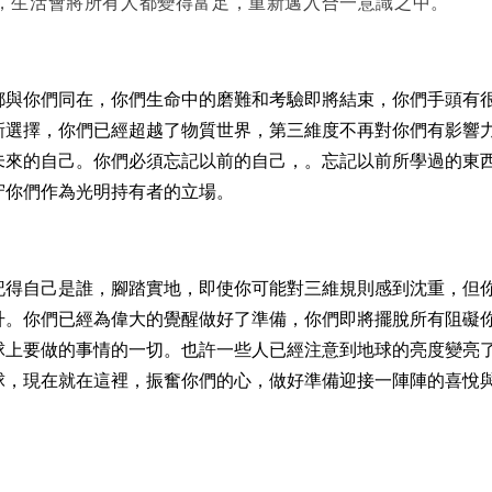
，生活會將所有人都變得富足，重新邁入合一意識之中。
都與你們同在，你們生命中的磨難和考驗即將結束，你們手頭有
新選擇，你們已經超越了物質世界，第三維度不再對你們有影響
未來的自己。你們必須忘記以前的自己，。忘記以前所學過的東
守你們作為光明持有者的立場。
記得自己是誰，腳踏實地，即使你可能對三維規則感到沈重，但
升。
你們已經為偉大的覺醒做好了準備，你們即將擺脫所有阻礙
球上要做的事情的一切。也許一些人已經注意到地球的亮度變亮
球，現在就在這裡，振奮你們的心，做好準備迎接一陣陣的喜悅