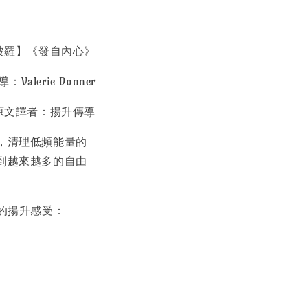
波羅】《發自內心》
Valerie Donner
原文譯者：揚升傳導
，清理低頻能量的
到越來越多的自由
的揚升感受：