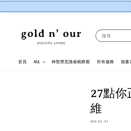
搜尋
首頁
ALL
神聖潛意識催眠療癒
所有服務
能量
27點
維
AUG 02, 23