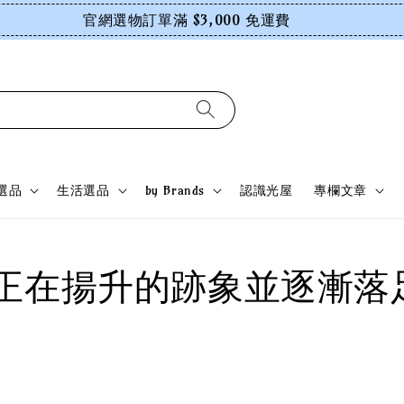
官網選物訂單滿 $3,000 免運費
選品
生活選品
by Brands
認識光屋
專欄文章
你正在揚升的跡象並逐漸落