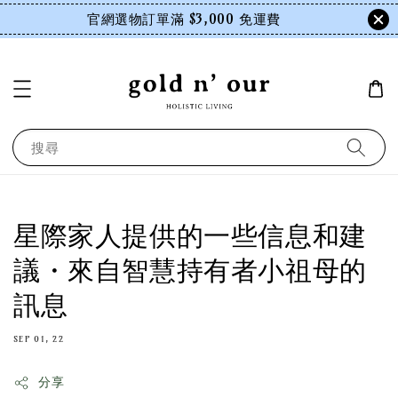
官網選物訂單滿 $3,000 免運費
搜尋
星際家人提供的一些信息和建
議・來自智慧持有者小祖母的
訊息
SEP 01, 22
分享