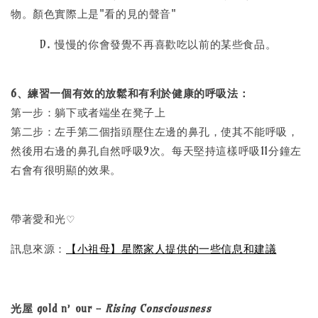
物。顏色實際上是"看的見的聲音"
D. 慢慢的你會發覺不再喜歡吃以前的某些食品。
6、練習一個有效的放鬆和有利於健康的呼吸法：
第一步：躺下或者端坐在凳子上
第二步：左手第二個指頭壓住左邊的鼻孔，使其不能呼吸，
然後用右邊的鼻孔自然呼吸9次。每天堅持這樣呼吸11分鐘左
右會有很明顯的效果。
帶著愛和光
♡
訊息來源：
【小祖母】星際家人提供的一些信息和建議
光屋 gold n’ our -
Rising Consciousness