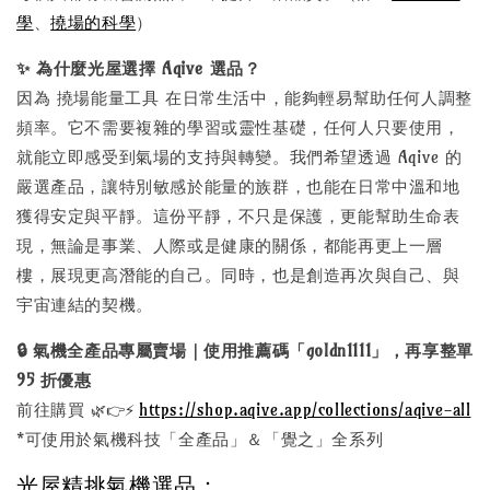
學
、
撓場的科學
）
✨ 為什麼光屋選擇 Aqive 選品？
因為 撓場能量工具 在日常生活中，能夠輕易幫助任何人調整
頻率。它不需要複雜的學習或靈性基礎，任何人只要使用，
就能立即感受到氣場的支持與轉變。我們希望透過 Aqive 的
嚴選產品，讓特別敏感於能量的族群，也能在日常中溫和地
獲得安定與平靜。這份平靜，不只是保護，更能幫助生命表
現，無論是事業、人際或是健康的關係，都能再更上一層
樓，展現更高潛能的自己。同時，也是創造再次與自己、與
宇宙連結的契機。
🔒 氣機全產品專屬賣場｜使用推薦碼「goldn1111」，再享整單
95 折優惠
🌿
👉
⚡
前往購買
https://shop.aqive.app/collections/aqive-all
*可使用於氣機科技「全產品」＆「覺之」全系列
光屋精挑氣機選品：