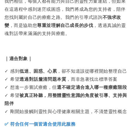
我們相信，每個人都有能力與自己的靈性力量連結，但如果
在這過程中感到迷茫或困惑，我們將成為您的支持者，陪伴
您找到屬於自己的療癒之路。我們的引導式諮詢
不強求改
變
，而是協助您
尊重並理解自己成長的步伐
，透過真誠的靈
魂對話帶來滿滿的支持與療癒。
｜適合對象｜
✓ 感到
低迷、困惑、心累
，卻不知道該從哪裡開始整理自己
✓ 希望
透過對話釐清問題本質
，而非急著找出標準答案
✓ 想進一步嘗試療癒，但
還不確定適合進入哪一種療癒階段
✓ 希望
被
真正聆聽，用整體靈性意識的角度被引導、支持與
陪伴
✓ 剛開始接觸到靈性與心理健康相關主題，不清楚靈性概念
✅ 符合任何一個皆適合使用此服務