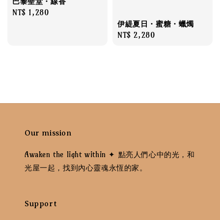
巴黎聖堂・線香
Regular
NT$ 1,280
伊緹夏日・蜜糖・蠟燭
price
Regular
NT$ 2,280
price
Our mission
Awaken the light within ✦ 點亮人們心中的光，和
光屋一起，找到內心靈魂永恆的家。
Support