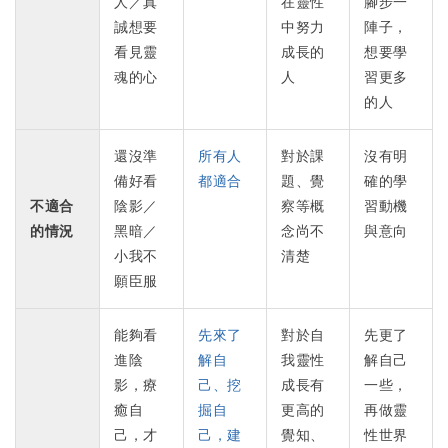
人／真
在靈性
腳步一
誠想要
中努力
陣子，
看見靈
成長的
想要學
魂的心
人
習更多
的人
還沒準
所有人
對於課
沒有明
備好看
都適合
題、覺
確的學
不適合
陰影／
察等概
習動機
的情況
黑暗／
念尚不
與意向
小我不
清楚
願臣服
能夠看
先來了
對於自
先更了
進陰
解自
我靈性
解自己
影，療
己、挖
成長有
一些，
癒自
掘自
更高的
再做靈
己，才
己，建
覺知、
性世界