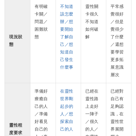
有明確
不知道
靈性關
平常感
卡關／
該怎麼
卡很久
覺很好
問題／
辦／想
不知道
／但是
困難狀
要開始
如何破
覺得少
現況狀
態
了解自
解
了什麼
態
己／想
／還想
知道自
要學習
己發生
更多拓
什麼事
展意識
層次
準備好
在靈性
已經在
已經對
療癒自
世界剛
靈性路
自己有
己的人
起步的
上走好
足夠認
／準備
人／想
一陣子
識，在
好看見
探索自
／很久
靈性世
靈性程
自己的
己的人
的人／
界展開
度要求