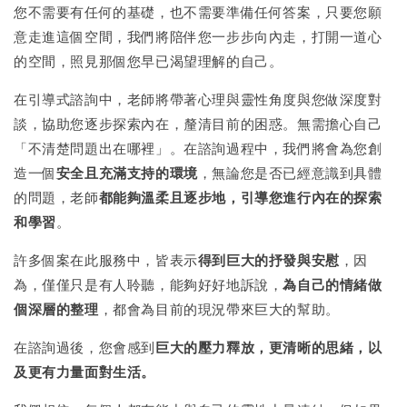
您不需要有任何的基礎，也不需要準備任何答案，只要您願
意走進這個空間，我們將陪伴您一步步向內走，打開一道心
的空間，照見那個您早已渴望理解的自己。
在引導式諮詢中，老師將帶著心理與靈性角度與您做深度對
談，協助您逐步探索內在，釐清目前的困惑。無需擔心自己
「不清楚問題出在哪裡」。在諮詢過程中，我們將會為您創
造一個
安全且充滿支持的環境
，無論您是否已經意識到具體
的問題，老師
都能夠溫柔且逐步地，引導您進行內在的探索
和學習
。
許多個案在此服務中，皆表示
得到巨大的抒發與安慰
，因
為，僅僅只是有人聆聽，能夠好好地訴說，
為自己的情緒做
個深層的整理
，都會為目前的現況帶來巨大的幫助。
在諮詢過後，您會感到
巨大的壓力釋放，更清晰的思緒，以
及更有力量面對生活。