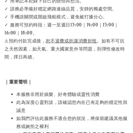
✓ 用筆記本紀錄下自己的體悟與想法。
✓ 請務必準備好穩定網路連線品質，安靜的獨處空間。
✓ 手機請關閉或開啟飛航模式，避免被打擾分心。
✓ 服務可預約時段：週一至週日13:00｜14:00｜15:00｜
16:00｜18:00。
⚠️預約付款完成後，
恕不退費或折讓消費折抵
。如有不可抗
之天然因素，如天氣、重大國家意外等問題，則彈性修改時
間，擇日再續。
｜重要聲明｜
本服務非用於娛樂、好奇體驗或靈性消費
此為深度心靈對談，請確認您內在已有足夠的穩定性與
誠意
如我們評估此服務不適合您的狀況，將保留建議其他服
務或婉拒之權利