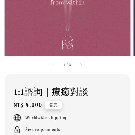
1
/
2
1:1諮詢｜療癒對談
Regular
NT$ 4,000
售完
price
Worldwide shipping
Secure payments