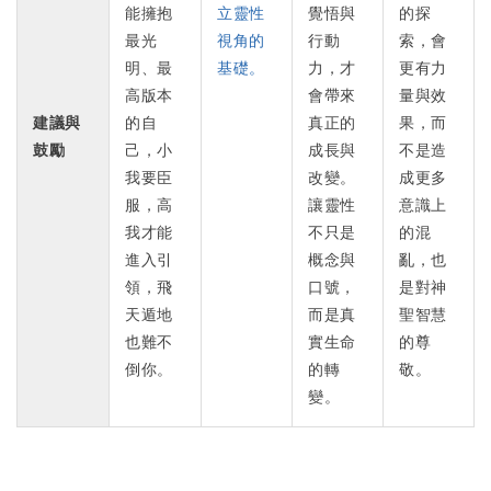
能擁抱
立靈性
覺悟與
的探
最光
視角的
行動
索，會
明、最
基礎。
力，才
更有力
高版本
會帶來
量與效
建議與
的自
真正的
果，而
鼓勵
己，小
成長與
不是造
我要臣
改變。
成更多
服，高
讓靈性
意識上
我才能
不只是
的混
進入引
概念與
亂，也
領，飛
口號，
是對神
天遁地
而是真
聖智慧
也難不
實生命
的尊
倒你。
的轉
敬。
變。