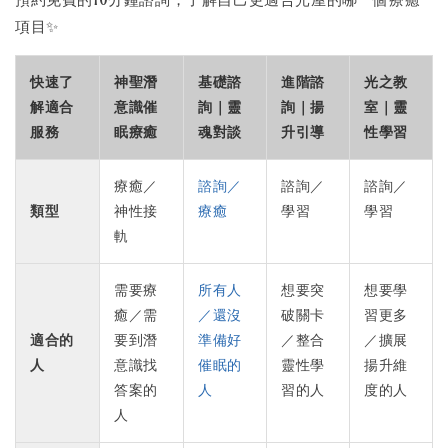
項目✨
快速了
神聖潛
基礎諮
進階諮
光之教
解適合
意識催
詢｜靈
詢｜揚
室｜靈
服務
眠療癒
魂對談
升引導
性學習
療癒／
諮詢／
諮詢／
諮詢／
類型
神性接
療癒
學習
學習
軌
需要療
所有人
想要突
想要學
癒／需
／還沒
破關卡
習更多
適合的
要到潛
準備好
／整合
／擴展
人
意識找
催眠的
靈性學
揚升維
答案的
人
習的人
度的人
人