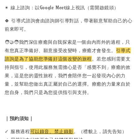
✴︎ 線上諮詢：以Google Meet線上視訊（需開啟鏡頭）
🍀 引導式諮詢會由諮詢師引導對話，帶著願意幫助自己的心
前來即可。
🧑‍🤝‍🧑我們深信療癒與自我探索是一個由內而外的過程，只
有您真正準備好、願意接受改變時，療癒才會發生。
引導式
諮詢是為了協助您準備好這個改變的旅程
。若您感到需要支
持與指引，使用此服務無需擔心是否「感覺不到」療癒的效
果，這是您的靈性旅程，我們會陪伴您一起發現內心的力
量，並幫助您做出真正屬於自己的選擇。療癒的力量來自於
您自身，我們只是為您提供指引與支持。
｜預約須知｜
✓ 服務過程
可以錄音、禁止錄影
。（禮貌上，請先告知）