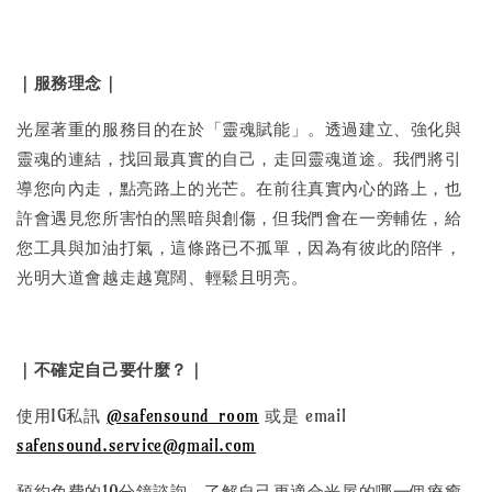
｜服務理念｜
光屋著重的服務目的在於「靈魂賦能」。透過建立、強化與
靈魂的連結，找回最真實的自己，走回靈魂道途。我們將引
導您向內走，點亮路上的光芒。在前往真實內心的路上，也
許會遇見您所害怕的黑暗與創傷，但我們會在一旁輔佐，給
您工具與加油打氣，這條路已不孤單，因為有彼此的陪伴，
光明大道會越走越寬闊、輕鬆且明亮。
｜不確定自己要什麼？｜
使用IG私訊
@safensound_room
或是 email
safensound.service@gmail.com
預約免費的10分鐘諮詢，了解自己更適合光屋的哪一個療癒