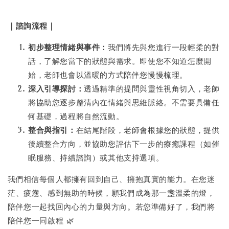
｜諮詢流程｜
初步整理情緒與事件：
我們將先與您進行一段輕柔的對
話，了解您當下的狀態與需求。即使您不知道怎麼開
始，老師也會以溫暖的方式陪伴您慢慢梳理。
深入引導探討：
透過精準的提問與靈性視角切入，老師
將協助您逐步釐清內在情緒與思維脈絡。不需要具備任
何基礎，過程將自然流動。
整合與指引：
在結尾階段，老師會根據您的狀態，提供
後續整合方向，並協助您評估下一步的療癒課程（如催
眠服務、持續諮詢）或其他支持選項。
我們相信每個人都擁有回到自己、擁抱真實的能力。在您迷
茫、疲憊、感到無助的時候，願我們成為那一盞溫柔的燈，
陪伴您一起找回內心的力量與方向。若您準備好了，我們將
陪伴您一同啟程 🌿