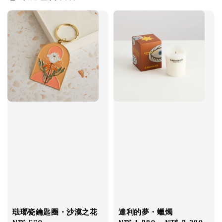
琺瑯瓷鑰匙圈・沙漠之花
達利的夢・蠟燭