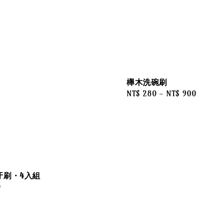
櫸木洗碗刷
Regular
NT$ 280
-
NT$ 900
price
牙刷・4入組
0