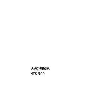
天然洗碗皂
Regular
NT$ 500
price