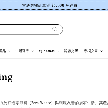
官網選物訂單滿 $3,000 免運費
選品
生活選品
by Brands
認識光屋
專欄文章
ing
於 2018 年，致力於打造零浪費（Zero Waste）與環境友善的