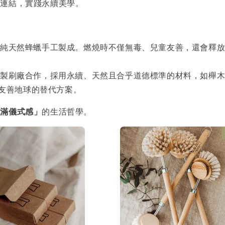
刻連結，實踐永續美學。
0% 純天然蜂蠟手工製成。燃燒時不僅無毒、兒童友善，還會
的手工製刷廠合作，採用永續、天然且合乎道德標準的材料，如櫸
友善地球的替代方案。
充滿儀式感」
的生活哲學。