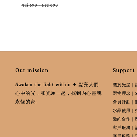
price
price
NT$ 690
-
NT$ 890
Our mission
Support
Awaken the light within ✦ 點亮人們
關於光屋｜
心中的光，和光屋一起，找到內心靈魂
選物理念｜Sele
永恆的家。
會員計劃｜
水晶使用｜
邀約合作｜B
客戶服務｜
客戶服務｜