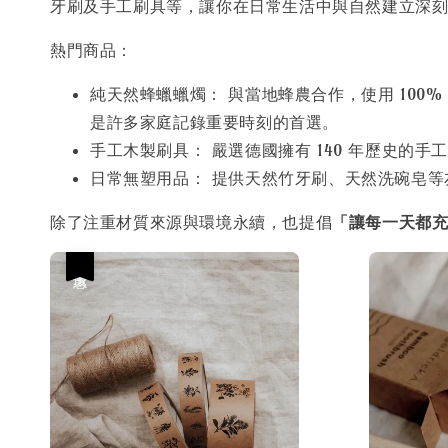
牙刷及手工刷具等，讓你在日常生活中與自然建立深
熱門商品：
純天然蜂蠟蠟燭： 與當地蜂農合作，使用 10
是許多家庭記錄重要時刻的首選。
手工木製刷具： 嚴選德國擁有 140 年歷史
日常無塑用品： 提供天然竹牙刷、天然洗碗皂等
除了注重材質來源與環境永續，也提倡
「讓每一天都
優惠