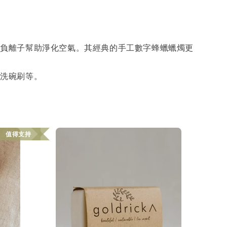
釋放負離子幫助淨化空氣。其經典的手工數字蜂蠟蠟燭更
木洗碗刷等。
值得支持