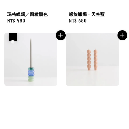
瑪格蠟燭／四種顏色
螺旋蠟燭・天空藍
Regular
NT$ 480
Regular
NT$ 680
price
price
優惠