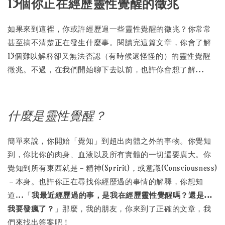
13個你正在經歷靈性覺醒的徵兆
如果來到這裡，你或許經歷過一些靈性覺醒的徵兆？你常常
甚至搞不清楚正在發生什麼事。閱讀完這篇文章，你會了解
13個難以解釋卻又無法否認（有時候還怪怪的）的靈性覺醒
徵兆。不過，在我們開始聊下去以前，也許你會想了解...
什麼是靈性覺醒？
簡單來說，你開始「覺知」到超出肉體之外的事物。你覺知
到，你比你的肉身、血液以及所有實體的一切還要廣大。你
覺知到所有東西就是－精神(Spririt)，或意識(Consciousness)
－本身。也許你正在尋找你經歷過的事情的解釋，你想知
道...「
我最近經歷過的事，是我在經歷靈性覺醒嗎？還是...
我要發瘋了？
」那麼，我的朋友，你來到了正確的文章，我
們來找出答案吧！