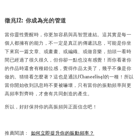
徵兆12: 你成為光的管道
當你靈性覺醒時，你更加容易與高智慧連結。這其實是每一
個人都擁有的能力，不一定是真正的傳遞訊息，可能是你坐
下來寫一篇文章、或畫畫、或編織、或做音樂，抬頭一看時
間已經過了很久很久，但你卻一點也沒有感覺！而你看著你
的作品時還會有種錯位感，覺得作品太美了，幾乎不像是你
做的。猜猜看怎麼著？這也是通訊(Chaneeling)的一種！所以
當你開始收到訊息時不要被嚇壞，只有當你的振動頻率與更
高頻率對齊時，才會有共同創造的產生。
所以，好好保持你的高振頻與正面信念吧！
推薦閱讀：
如何立即提升你的振動頻率？