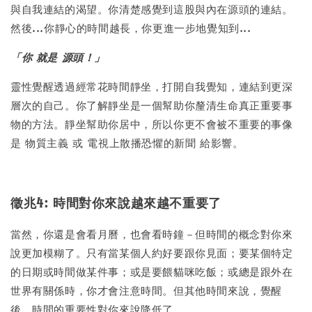
與自我連結的渴望。你清楚感覺到這股與內在源頭的連結。
然後...你靜心的時間越長，你更進一步地覺知到...
「你 就是 源頭！」
靈性覺醒透過經常花時間靜坐，打開自我覺知，連結到更深
層次的自己。你了解靜坐是一個幫助你釐清生命真正重要事
物的方法。靜坐幫助你居中，所以你更不會被不重要的事像
是 物質主義 或 電視上散播恐懼的新聞 給影響。
徵兆4: 時間對你來說越來越不重要了
當然，你還是會看月曆，也會看時鐘－但時間的概念對你來
說更加模糊了。只有當某個人約好要跟你見面；要某個特定
的日期或時間做某件事；或是要餵貓咪吃飯；或總是跟外在
世界有關係時，你才會注意時間。但其他時間來說，覺醒
後，時間的重要性對你來說降低了。