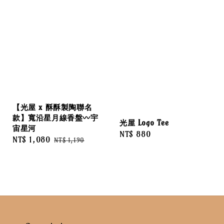
【光屋 x 酥酥製陶聯名
款】寬沿星月線香盤〰️宇
光屋 Logo Tee
宙星河
Regular
NT$ 880
Sale
NT$ 1,080
Regular
NT$ 1,190
price
price
price