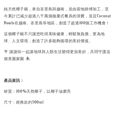
純天然椰子碗，來自峇里島與越南，並由當地師傅加工，至
今累計已減少超過八千萬個拋棄式餐具的浪費，並且Coconut
Bowls在越南、峇里島等地區，創造了超過100個工作機會！
這個椰子碗不只讓您吃得美味健康，輕鬆無負擔，更為地
球、人文環境，創造了許多能夠循環的美好價值。
🌴 謝謝你一起讓地球與人類生活變得更加美好，共同守護這
個美麗家園 🏝️
產品資訊：
材質：100%天然椰子，以椰子油磨亮
尺寸：經典款約500ml