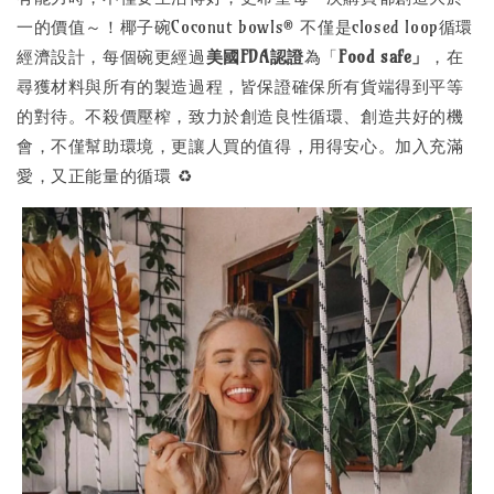
一的價值～！椰子碗Coconut bowls® 不僅是closed loop循環
經濟設計，每個碗更經過
美國FDA認證
為「
Food safe」
，在
尋獲材料與所有的製造過程，皆保證確保所有貨端得到平等
的對待。不殺價壓榨，致力於創造良性循環、創造共好的機
會，不僅幫助環境，更讓人買的值得，用得安心。加入充滿
愛，又正能量的循環 ♻️