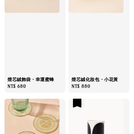
燈芯絨飾袋・幸運蜜蜂
燈芯絨化妝包・小花黃
Regular
NT$ 680
Regular
NT$ 880
price
price
優惠