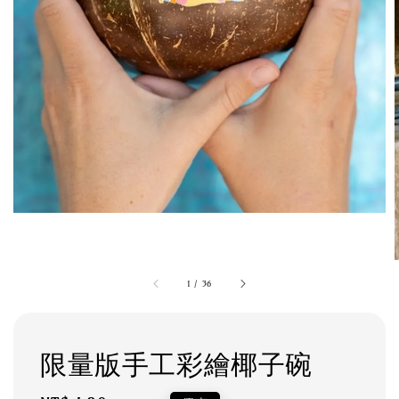
1
/
36
限量版手工彩繪椰子碗