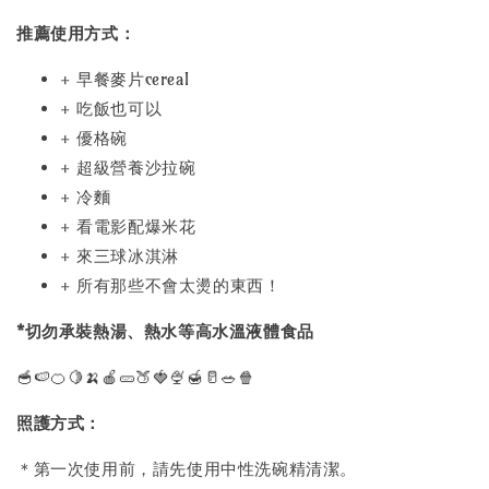
推薦使用方式：
+ 早餐麥片cereal
+ 吃飯也可以
+ 優格碗
+ 超級營養沙拉碗
+ 冷麵
+ 看電影配爆米花
+ 來三球冰淇淋
+ 所有那些不會太燙的東西！
*切勿承裝熱湯、熱水等高水溫液體食品
🥣🍉🍊🍋🍌🍎🥒🍑🍓🍨🍯🥛🥗🍿
照護方式：
＊第一次使用前，請先使用中性洗碗精清潔。