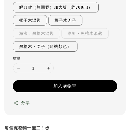
經典款（無圖案）加大版（約700ml）
椰子木湯匙
椰子木刀子
海浪．黑檀木湯匙
彩虹・黑檀木湯匙
黑檀木・叉子（隨機顏色）
數量
加入購物車
分享
每個碗都獨一無二！🥣