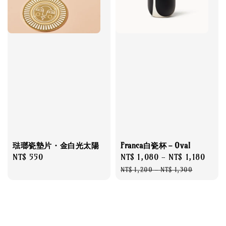
琺瑯瓷墊片・金白光太陽
Franca白瓷杯－Oval
Regular
NT$ 550
Sale
NT$ 1,080
-
NT$ 1,180
Regu
price
price
pric
NT$ 1,200
-
NT$ 1,300