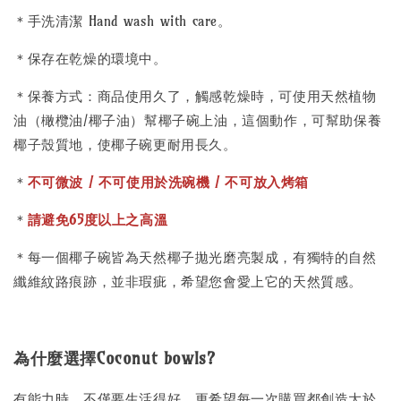
＊手洗清潔 Hand wash with care。
＊保存在乾燥的環境中。
＊保養方式：商品使用久了，觸感乾燥時，可使用天然植物
油（橄欖油/椰子油）幫椰子碗上油，這個動作，可幫助保養
椰子殼質地，使椰子碗更耐用長久。
＊
不可微波 / 不可使用於洗碗機 / 不可放入烤箱
＊
請避免65度以上之高溫
＊每一個椰子碗皆為天然椰子拋光磨亮製成，有獨特的自然
纖維紋路痕跡，並非瑕疵，希望您會愛上它的天然質感。
為什麼選擇Coconut bowls?
有能力時，不僅要生活得好，更希望每一次購買都創造大於