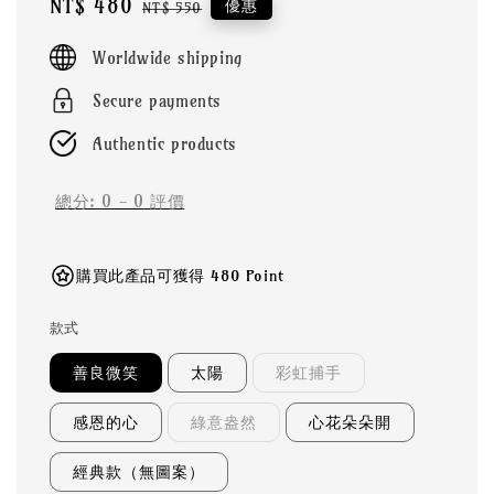
Sale
NT$ 480
Regular
優惠
NT$ 550
price
price
Worldwide shipping
Secure payments
Authentic products
總分:
0
-
0
評價
購買此產品可獲得 480 Point
款式
善良微笑
太陽
彩虹捕手
感恩的心
綠意盎然
心花朵朵開
經典款（無圖案）