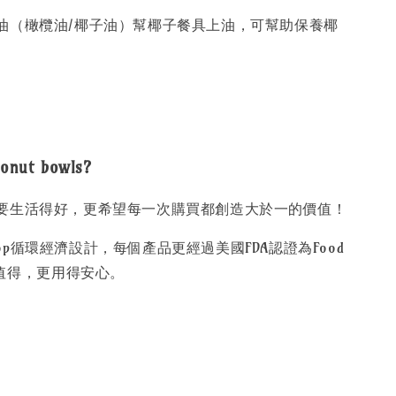
油（橄欖油/椰子油）幫椰子餐具上油，可幫助保養椰
ut bowls?
要生活得好，更希望每一次購買都創造大於一的價值！
 loop循環經濟設計，每個產品更經過美國FDA認證為Food
的值得，更用得安心。