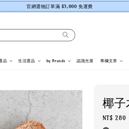
官網選物訂單滿 $3,000 免運費
選品
生活選品
by Brands
認識光屋
專欄文章
椰子
Regular
NT$ 280
price