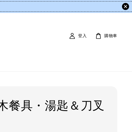
登入
購物車
木餐具・湯匙＆刀叉