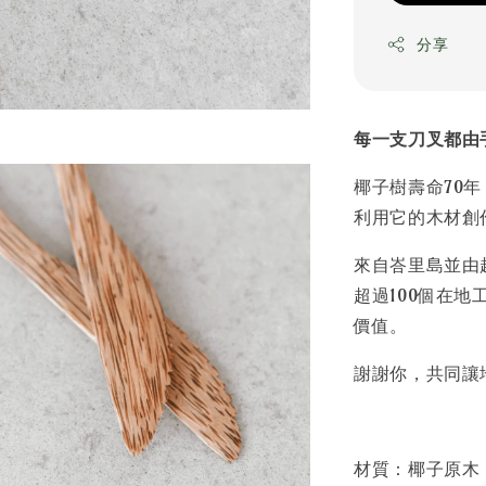
分享
每一支刀叉都由手
椰子樹壽命70
利用它的木材創
來自峇里島並由
超過100個在
價值。
謝謝你，共同讓
材質：椰子原木