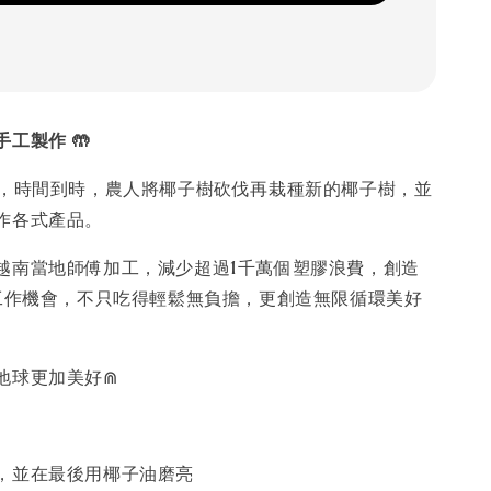
工製作 🤲
年，時間到時，農人將椰子樹砍伐再栽種新的椰子樹，並
作各式產品。
越南當地師傅加工，減少超過1千萬個塑膠浪費，創造
地工作機會，不只吃得輕鬆無負擔，更創造無限循環美好
地球更加美好⋒
，並在最後用椰子油磨亮