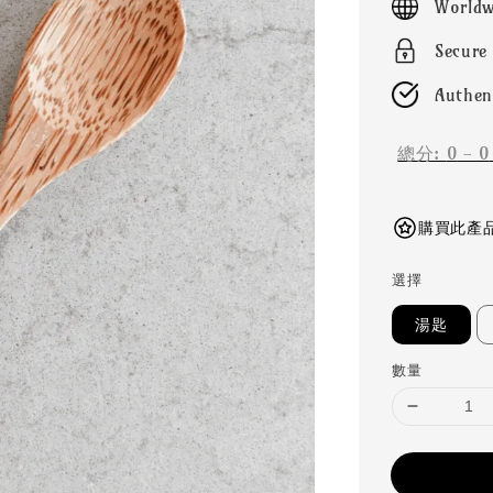
Worldw
Secure
Authen
總分:
0
-
0
購買此產品可
選擇
湯匙
數量