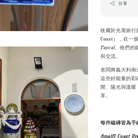
分享
收藏於光屋旅行於
Coast），在
Pascal
。他們的
與交流。
老闆將義大利南
這些好能量的彩
閒、陽光與溫暖
享。
每件磁磚皆為手
Amalfi Coast