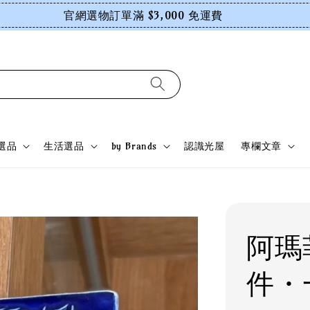
官網選物訂單滿 $3,000 免運費
選品
生活選品
by Brands
認識光屋
專欄文章
阿瑪
件・