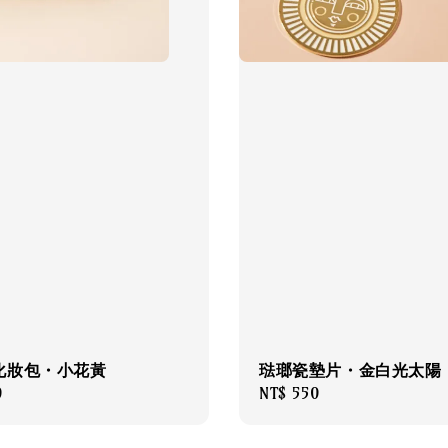
化妝包・小花黃
琺瑯瓷墊片・金白光太陽
0
Regular
NT$ 550
price