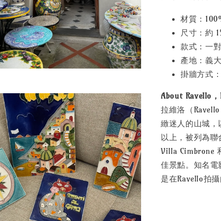
材質：10
尺寸：約 15 
款式：一
產地：義大利手繪
掛牆方式：
About Ravell
拉維洛（Ravel
緻迷人的山城，
以上，被列為聯
Villa Cimbr
佳景點。知名電影
是在Ravello拍