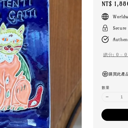
Regular
NT$ 1,88
price
Worldw
Secure
Authen
總分:
0
-
0
購買此產品可
數量