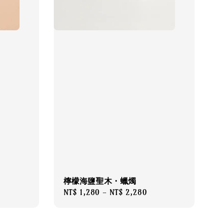
檸檬海鹽聖木・蠟燭
Regular
NT$ 1,280
-
NT$ 2,280
price