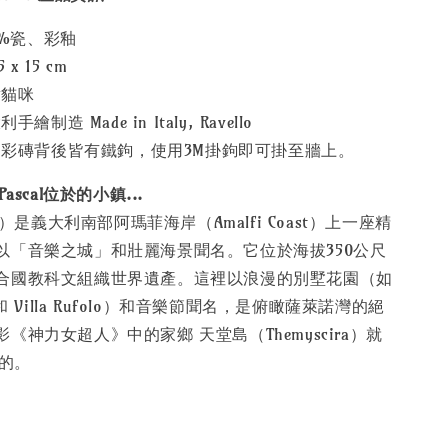
0%瓷、彩釉
x 15 cm
對貓咪
制造 Made in Italy, Ravello
彩磚背後皆有鐵鉤，使用3M掛鉤即可掛至牆上。
o，Pascal位於的小鎮...
lo）是義大利南部阿瑪菲海岸（Amalfi Coast）上一座精
以「音樂之城」和壯麗海景聞名。它位於海拔350公尺
合國教科文組織世界遺產。這裡以浪漫的別墅花園（如
one 和 Villa Rufolo）和音樂節聞名，是俯瞰薩萊諾灣的絕
《神力女超人》中的家鄉 天堂島（Themyscira）就
攝的。