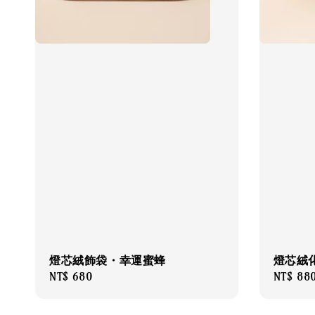
燈芯絨飾袋・幸運蜜蜂
燈芯絨
Regular
NT$ 680
Regular
NT$ 88
price
price