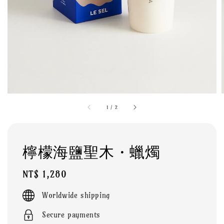
1
/
2
檸檬海鹽聖木・蠟燭
Regular
NT$ 1,280
price
Worldwide shipping
Secure payments