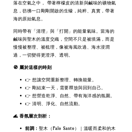
落在空氣之中， 帶著檸檬皮的清新與鹹味的礦物氣
息，彷彿一口剛剛開啟的生蠔，純粹、真實，帶著
海的原始氣息。
同時帶有「清理」與「打開」的能量氣味。當海的
鹹味與聖木的溫度交織，空間不只是被填滿，而是
慢慢被整理、被梳理，像被海風吹過、海水浸潤
過，一切變得更澄淨、透明。
🧭 屬於這樣的時刻
👉 想讓空間重新整理、轉換能量。
👉 剛結束一天，需要釋放與回到自己。
👉 想營造乾淨、自然、帶有海洋感的氛圍。
👉 清明、淨化、自然流動。
🌊 香氛層次剖析：
前調：
聖木（Palo Santo）｜溫暖而柔和的木