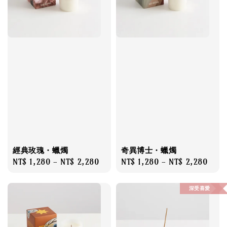
經典玫瑰・蠟燭
奇異博士・蠟燭
Regular
NT$ 1,280
-
NT$ 2,280
Regular
NT$ 1,280
-
NT$ 2,280
price
price
深受喜愛