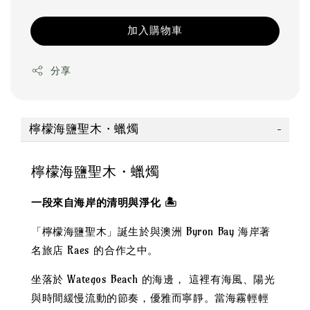
加入購物車
分享
檸檬海鹽聖木・蠟燭
檸檬海鹽聖木・蠟燭
一段來自海岸的清明與淨化 🏝️
「檸檬海鹽聖木」誕生於與澳洲 Byron Bay 海岸著
名旅店 Raes 的合作之中。
坐落於 Wategos Beach 的海邊， 這裡有海風、陽光
與時間緩慢流動的節奏，優雅而寧靜。當海霧輕輕