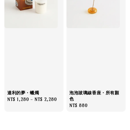
達利的夢・蠟燭
泡泡玻璃線香座・所有顏
色
Regular
NT$ 1,280
-
NT$ 2,280
Regular
NT$ 880
price
price