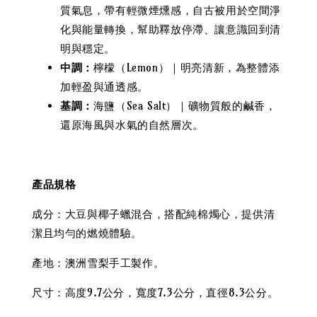
質氣息，帶有輕微煙燻感，自古被用於空間淨
化與能量轉換，幫助釋放停滯、讓意識回到清
明與穩定。
中調：
檸檬（Lemon）｜明亮清新，為整體添
加輕盈與通透感。
基調：
海鹽（Sea Salt）｜礦物質般的鹹香，
還原海風與水氣的自然層次。
產品規格
成分：大豆與椰子蠟混合，搭配純棉燭心，提供清
潔且均勻的燃燒體驗。
產地：澳洲雪梨手工製作。
尺寸：高度9.7公分，寬度7.3公分，直徑8.3公分。