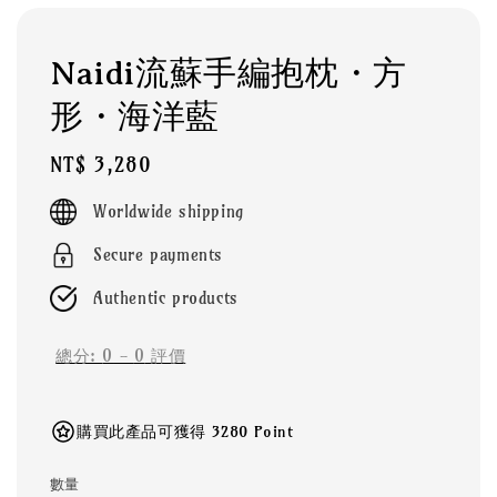
Naidi流蘇手編抱枕・方
形・海洋藍
Regular
NT$ 3,280
price
Worldwide shipping
Secure payments
Authentic products
總分:
0
-
0
評價
購買此產品可獲得 3280 Point
數量