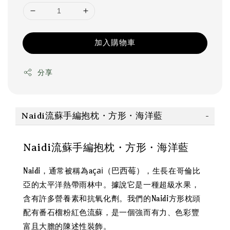
加入購物車
分享
Naidi流蘇手編抱枕・方形・海洋藍
Naidi流蘇手編抱枕・方形・海洋藍
çai（巴西莓）
Naidi，通常被稱為a
，生長在哥倫比
亞的太平洋熱帶雨林中。據說它是一種超級水果，
含有許多營養素和抗氧化劑。我們的Naidi方形枕頭
配有番石榴粉紅色流蘇，是一個強而有力、色彩豐
富且大膽的陳述性裝飾。