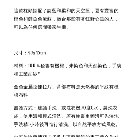
這款枕頭搭配了靛藍和柔和的天空藍，還有豐富的
橙色和鮭魚色流蘇，適合那些有著狂野心靈的人，
可以為任何房間帶來生機。
尺寸：45x45cm
材料：100％秘魯有機棉，未染色和天然染色，手紡
和工業紡紗*
金色金屬拉鍊拉片、背部布料是天然棉的平紋有機
棉布料
照護方式：建議手洗，或洗衣機30度C水，裝洗衣
袋，使用溫和模式清洗。若有較嚴重髒污可先浸泡
手洗精1小時後再進行清洗。以自然平放方式風乾。