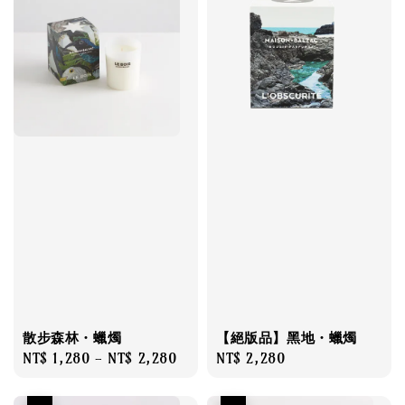
散步森林・蠟燭
【絕版品】黑地・蠟燭
Regular
NT$ 1,280
-
NT$ 2,280
Regular
NT$ 2,280
price
price