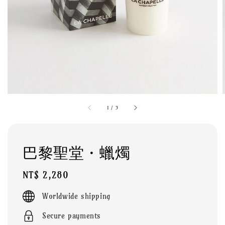
1
/
3
巴黎聖堂・蠟燭
Regular
NT$ 2,280
price
Worldwide shipping
Secure payments