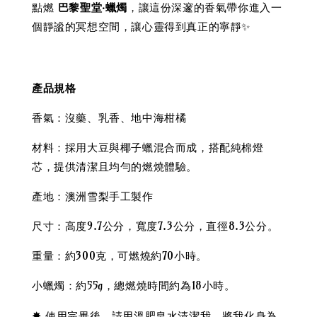
點燃
巴黎聖堂‧蠟燭
，讓這份深邃的香氣帶你進入一
個靜謐的冥想空間，讓心靈得到真正的寧靜✨
產品規格
香氣：沒藥、乳香、地中海柑橘
材料：採用大豆與椰子蠟混合而成，搭配純棉燈
芯，提供清潔且均勻的燃燒體驗。
產地：澳洲雪梨手工製作
尺寸：高度9.7公分，寬度7.3公分，直徑8.3公分。
重量：約300克，可燃燒約70小時。
小蠟燭：約55g，總燃燒時間約為18小時。
✸
使用完畢後，請用溫肥皂水清潔我，將我化身為