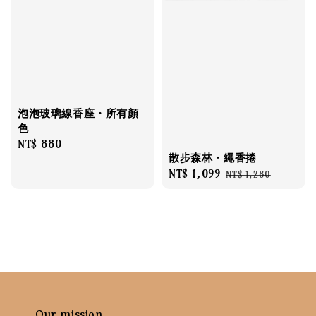
泡泡玻璃線香座・所有顏
色
Regular
NT$ 880
散步森林・繩香捲
price
Sale
NT$ 1,099
Regular
NT$ 1,280
price
price
Our mission