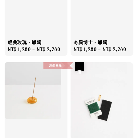
經典玫瑰・蠟燭
奇異博士・蠟燭
Regular
NT$ 1,280
-
NT$ 2,280
Regular
NT$ 1,280
-
NT$ 2,280
price
price
深受喜愛
優惠