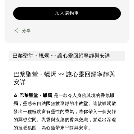
加入購物車
分享
巴黎聖堂・蠟燭 〰️ 讓心靈回歸寧靜與安詳
巴黎聖堂・蠟燭 〰️ 讓心靈回歸寧靜與
安詳
⛪
巴黎聖堂・蠟燭
是一款令人身臨其境的香氛蠟
燭，靈感來自法國無數寧靜的小教堂。這款蠟燭散
發出一種極度富有靈性的香氣，將你帶入一個安靜
的冥想空間。乳香與沒藥的香氣交織，營造出深邃
的溫暖氛圍，為心靈帶來平靜與安寧。