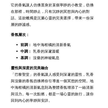
它的香氣讓人仿佛置身於某個寧靜的小教堂，彷彿
在那裡，時間靜止，只有沉靜的冥想與內心的對
話。這款蠟燭是沉澱心靈的完美選擇，帶來一份深
層的靜謐感。
香氛層次：
前調：
地中海柑橘的清新香氣
中調：
乳香的深邃溫暖
基調：
沒藥的神秘氣息
靈性與深度的完美融合
「巴黎聖堂」的香氣讓人感受到深邃的靈性，乳香
與沒藥的香氛彷彿將你引導進一個冥想的空間。地
中海柑橘的清新氣息則為整體香氛增添了一絲清新
與活力。每一次點燃，都是一場心靈的旅行，讓你
回到內心的寧靜與安詳。