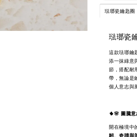
琺瑯瓷鑰匙圈
琺瑯瓷
這款琺瑯鑰
添一抹綠意
節，搭配耐
帶，無論是
個人意志與
🌵🌸 圖
開在極境中
韌、奇蹟與