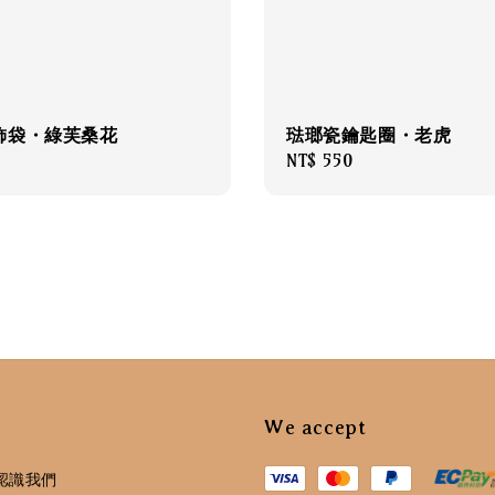
飾袋・綠芙桑花
琺瑯瓷鑰匙圈・老虎
0
Regular
NT$ 550
price
We accept
認識我們