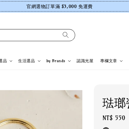
官網選物訂單滿 $3,000 免運費
選品
生活選品
by Brands
認識光屋
專欄文章
琺瑯
Regular
NT$ 550
price