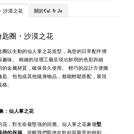
・沙漠之花
關於Cai & Jo
鑰匙圈・沙漠之花
匙圈以生動的仙人掌之花造型，為您的日常配件增
與趣味。 精緻的琺瑯工藝呈現出鮮明的色彩與細
用的金屬材質，確保長久使用。 輕巧的設計方便攜
鑰匙、包包或其他隨身物品，都能輕鬆搭配，展現
風格。
騰意象：仙人掌之花
的花，對生命最堅強的回應。仙人掌之花象徵
堅
等待的祝福
，提醒我們即使在乾枯與艱苦的時刻，