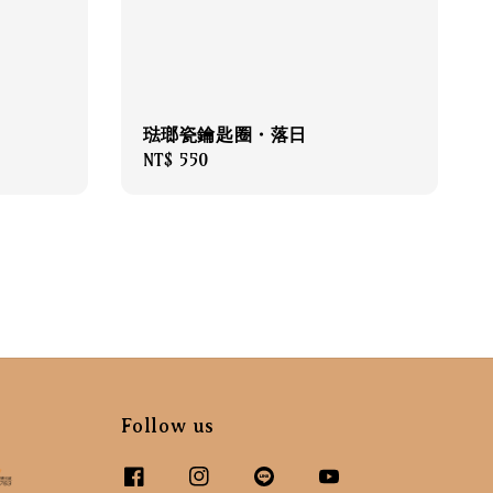
琺瑯瓷鑰匙圈・落日
Regular
NT$ 550
price
Follow us