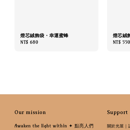
燈芯絨飾袋・幸運蜜蜂
燈芯絨
Regular
NT$ 680
Regular
NT$ 55
price
price
Our mission
Support
Awaken the light within ✦ 點亮人們
關於光屋｜