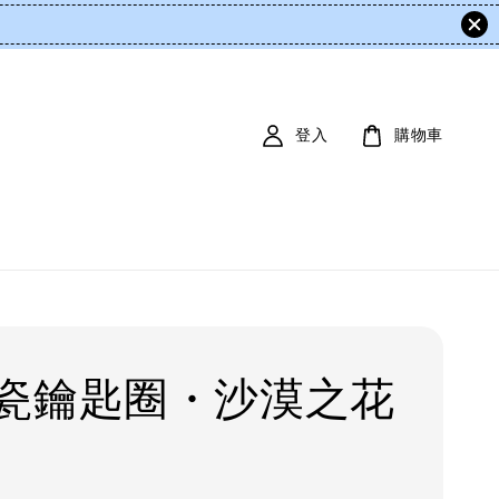
登入
購物車
瓷鑰匙圈・沙漠之花