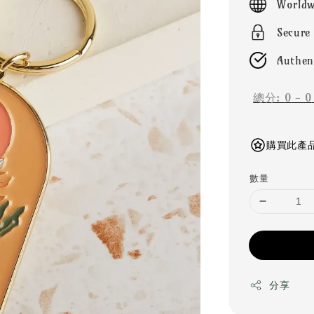
Worldw
Secure
Authen
總分:
0
-
0
購買此產品可
數量
分享