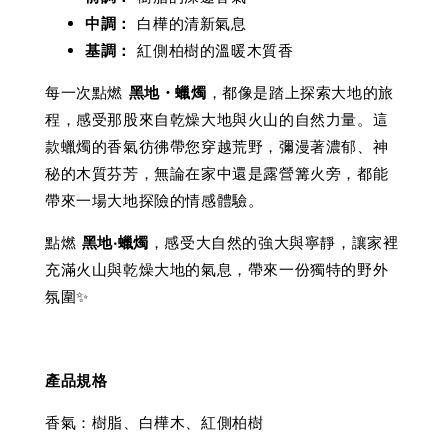
中調：
白樺的清新氣息
基調：
紅側柏樹的溫暖木質香
每一次點燃
黑地・蠟燭
，都像是踏上探索大地的旅
程，感受那股來自乾燥大地與火山的自然力量。這
款蠟燭的香氣彷彿帶您穿越荒野，彌漫著濃郁、神
秘的木質芬芳，無論在家中還是露營篝火旁，都能
帶來一場大地探險的情感體驗。
點燃
黑地‧蠟燭
，感受大自然的強大與寧靜，讓家裡
充滿火山與乾燥大地的氣息，帶來一份獨特的野外
氛圍✨
產品規格
香氣：樹脂、白樺木、紅側柏樹