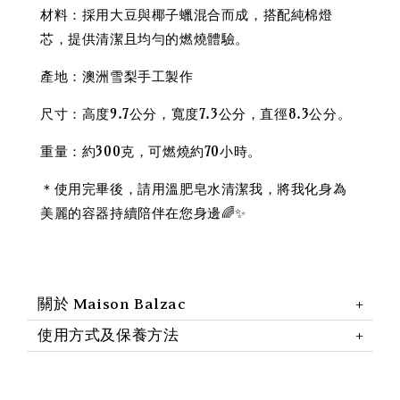
材料：採用大豆與椰子蠟混合而成，搭配純棉燈
芯，提供清潔且均勻的燃燒體驗。
產地：澳洲雪梨手工製作
尺寸：高度9.7公分，寬度7.3公分，直徑8.3公分。
重量：約300克，可燃燒約70小時。
＊使用完畢後，請用溫肥皂水清潔我，將我化身為
美麗的容器持續陪伴在您身邊🌈✨
關於 Maison Balzac
使用方式及保養方法