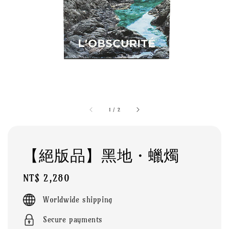
1
/
2
【絕版品】黑地・蠟燭
Regular
NT$ 2,280
price
Worldwide shipping
Secure payments