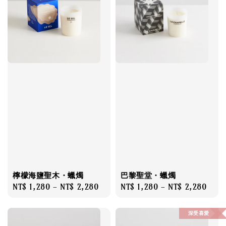
檸檬海鹽聖木・蠟燭
巴黎聖堂・蠟燭
Regular
NT$ 1,280
-
NT$ 2,280
Regular
NT$ 1,280
-
NT$ 2,280
price
price
深受喜愛