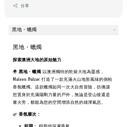
分享
黑地・蠟燭
黑地・蠟燭
探索澳洲大地的原始魅力
🌍
黑地・蠟燭
以澳洲獨特的乾燥大地為靈感，
Maison Balzac 打造了一款充滿火山地形風味的側柏
香氛蠟燭。這款蠟燭如同一次大自然冒險，彷彿讓
您置身於充滿陽剛力量的戶外，無論是登山後還是
篝火旁，都能為您的空間增添自然的雄渾氣息。
🌿
香氛層次：
前調：
樹脂的深邃香氣