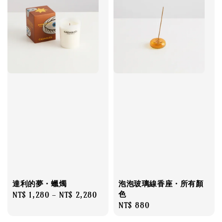
達利的夢・蠟燭
泡泡玻璃線香座・所有顏
色
Regular
NT$ 1,280
-
NT$ 2,280
Regular
NT$ 880
price
price