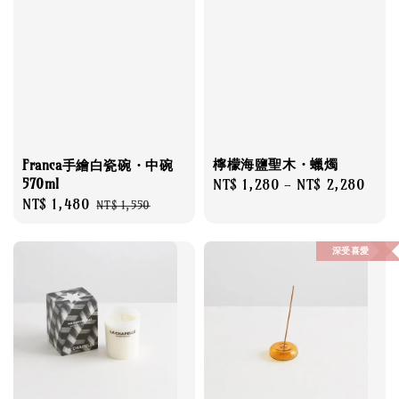
檸檬海鹽聖木・蠟燭
Franca手繪白瓷碗・中碗
570ml
Regular
NT$ 1,280
-
NT$ 2,280
Sale
NT$ 1,480
Regular
price
NT$ 1,550
price
price
深受喜愛