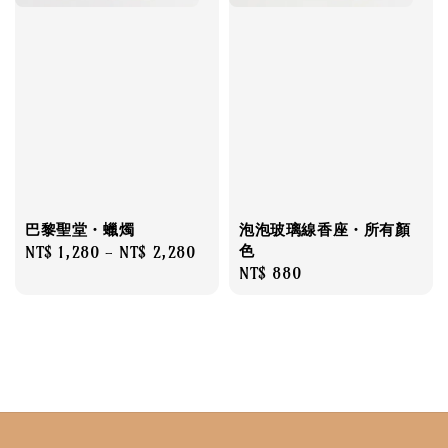
巴黎聖堂・蠟燭
泡泡玻璃線香座・所有顏
色
Regular
NT$ 1,280
-
NT$ 2,280
Regular
NT$ 880
price
price