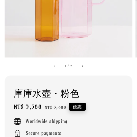
1
/
7
庫庫水壺・粉色
Sale
NT$ 3,588
Regular
優惠
NT$ 3,680
price
price
Worldwide shipping
Secure payments