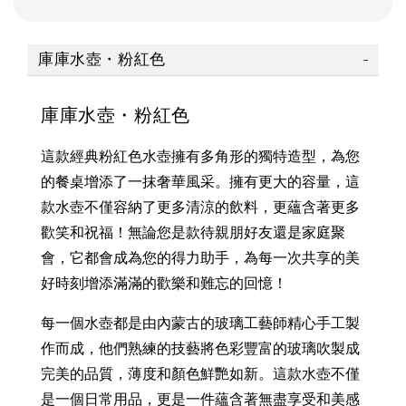
庫庫水壺・粉紅色
庫庫水壺・粉紅色
這款經典粉紅色水壺擁有多角形的獨特造型，為您
的餐桌增添了一抹奢華風采。擁有更大的容量，這
款水壺不僅容納了更多清涼的飲料，更蘊含著更多
歡笑和祝福！無論您是款待親朋好友還是家庭聚
會，它都會成為您的得力助手，為每一次共享的美
好時刻增添滿滿的歡樂和難忘的回憶！
每一個水壺都是由內蒙古的玻璃工藝師精心手工製
作而成，他們熟練的技藝將色彩豐富的玻璃吹製成
完美的品質，薄度和顏色鮮艷如新。這款水壺不僅
是一個日常用品，更是一件蘊含著無盡享受和美感