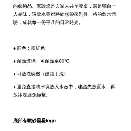
的藝術品。無論您是與家人共享餐桌，還是獨自一
人品味，這款水壶都將給您帶來别具一格的飲水體
驗，成就每一份平凡的日常時光。
+ 顏色：粉紅色
+ 耐熱玻璃，可耐熱至80°C
+ 可放洗碗機（建議手洗）
+ 避免直接將冰塊放入水壺中，建議先放置水、再
放冰塊避免撞擊。
底部有噴砂星星logo