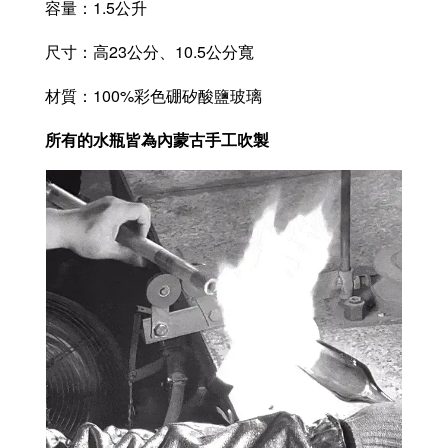
容量：1.5公升
尺寸：高23公分、10.5公分寬
材質：100%彩色硼矽酸鹽玻璃
所有的水瓶皆為內蒙古手工吹製