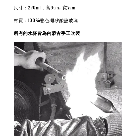
尺寸：250ml，高8cm, 寬7cm
材質：100%彩色硼矽酸鹽玻璃
所有的水杯皆為內蒙古手工吹製