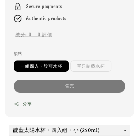
Secure payments
Authentic products
總分:
0
-
0
評價
規格
一組四入・靛藍水杯
單只靛藍水杯
售完
分享
靛藍太陽水杯・四入組・小 (250ml)