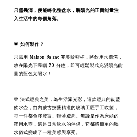
只需幾滴，便能轉化整盆水，將陽光的正面能量注
入生活中的每個角落。
🌟 如何製作？
只需用 Maison Balzac 完美靛藍杯，將飲用水倒滿，
放在陽光下曝曬 20 分鐘，即可輕鬆製成充滿陽光能
量的藍色太陽水！
💙 法式經典之美，為生活添光彩，這款經典的靛藍
飲水壺，由內蒙古技藝精湛的玻璃工匠手工吹製，
每一件都色澤豐富、輕薄透亮。無論是作為床頭的
夜用水壺，還是日常飲水的伴侶，它都將簡單的喝
水儀式變成了一種美感與享受。