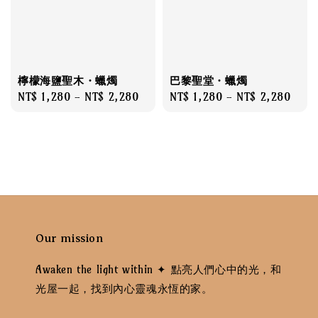
檸檬海鹽聖木・蠟燭
巴黎聖堂・蠟燭
Regular
NT$ 1,280
-
NT$ 2,280
Regular
NT$ 1,280
-
NT$ 2,280
price
price
Our mission
Awaken the light within ✦ 點亮人們心中的光，和
光屋一起，找到內心靈魂永恆的家。