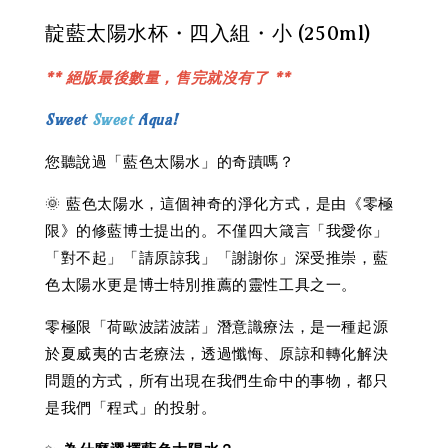
靛藍太陽水杯・四入組・小 (250ml)
** 絕版最後數量，售完就沒有了 **
Sweet
S
w
eet
Aqua!
您聽說過「藍色太陽水」的奇蹟嗎？
🌞 藍色太陽水，這個神奇的淨化方式，是由《零極
限》的修藍博士提出的。不僅四大箴言「我愛你」
「對不起」「請原諒我」「謝謝你」深受推崇，藍
色太陽水更是博士特別推薦的靈性工具之一。
零極限「荷歐波諾波諾」潛意識療法，是一種起源
於夏威夷的古老療法，透過懺悔、原諒和轉化解決
問題的方式，所有出現在我們生命中的事物，都只
是我們「程式」的投射。