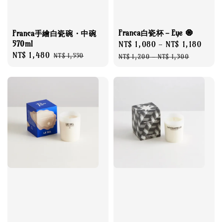
Franca白瓷杯－Eye 🧿
Franca手繪白瓷碗・中碗
570ml
Sale
NT$ 1,080
-
NT$ 1,180
Regu
Sale
NT$ 1,480
Regular
price
pric
NT$ 1,550
NT$ 1,200
-
NT$ 1,300
price
price