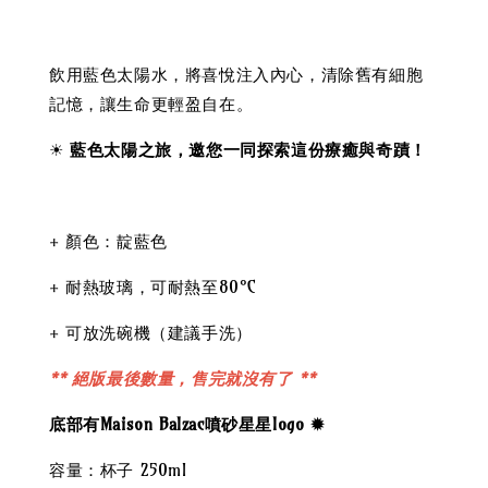
飲用藍色太陽水，將喜悅注入內心，清除舊有細胞
記憶，讓生命更輕盈自在。
☀
藍色太陽之旅，邀您一同探索這份療癒與奇蹟！
+ 顏色：靛藍色
+ 耐熱玻璃，可耐熱至80°C
+ 可放洗碗機（建議手洗）
** 絕版最後數量，售完就沒有了 **
底部有Maison Balzac噴砂星星logo ✹
容量：杯子 250ml