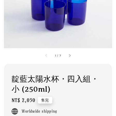
1
/
3
靛藍太陽水杯・四入組・
小 (250ml)
Regular
NT$ 2,050
售完
price
Worldwide shipping