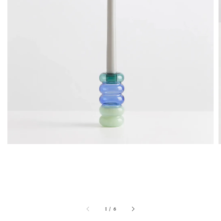
1
/
6