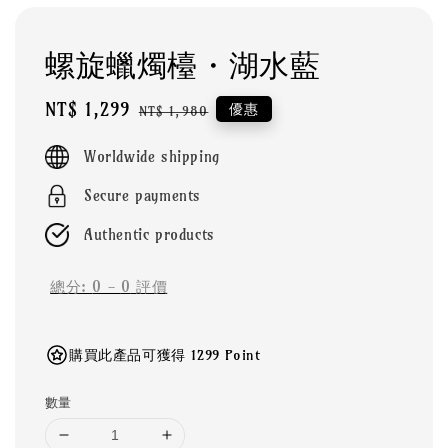
螺旋蠟燭檯・湖水藍
Sale
NT$ 1,299
Regular
優惠
NT$ 1,980
price
price
Worldwide shipping
Secure payments
Authentic products
總分:
0
-
0
評價
購買此產品可獲得 1299 Point
數量