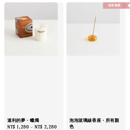
深受喜愛
達利的夢・蠟燭
泡泡玻璃線香座・所有顏
色
Regular
NT$ 1,280
-
NT$ 2,280