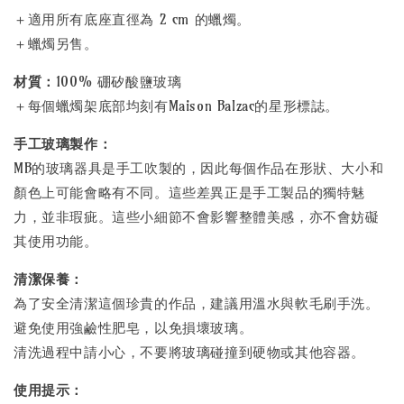
＋適用所有底座直徑為 2 cm 的蠟燭。
＋蠟燭另售。
材質：
100% 硼矽酸鹽玻璃
＋每個蠟燭架底部均刻有Maison Balzac的星形標誌。
手工玻璃製作：
MB的玻璃器具是手工吹製的，因此每個作品在形狀、大小和
顏色上可能會略有不同。這些差異正是手工製品的獨特魅
力，並非瑕疵。這些小細節不會影響整體美感，亦不會妨礙
其使用功能。
清潔保養：
為了安全清潔這個珍貴的作品，建議用溫水與軟毛刷手洗。
避免使用強鹼性肥皂，以免損壞玻璃。
清洗過程中請小心，不要將玻璃碰撞到硬物或其他容器。
使用提示：