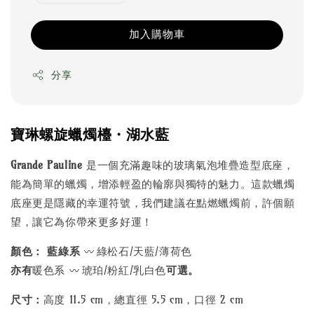
加入購物車
分享
寶琳螺旋蠟燭檯・湖水藍
Grande Pauline
是一個充滿趣味的玻璃氣泡堆疊造型底座，
能為簡單的蠟燭，增添輕盈的輪廓與獨特的魅力。這款蠟燭
底座更是隱藏的幸運符號，我們建議在點燃蠟燭前，許個願
望，讓它為你帶來更多好運！
〰️
顏色：
藍綠系
綠松石/天藍/薄荷色
〰️
亦有
暖色系
琥珀/粉紅/乳白色
可選。
尺寸：
高度 11.5 cm，總直徑 5.5 cm，口徑 2 cm