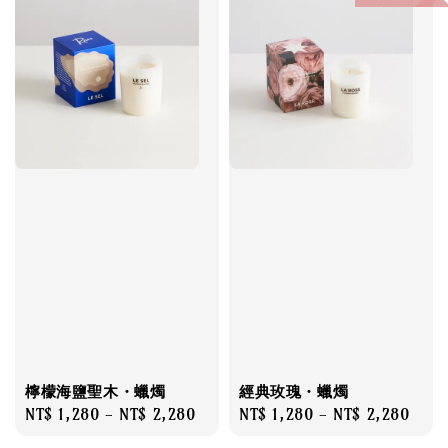
檸檬海鹽聖木・蠟燭
經典玫瑰・蠟燭
Regular
NT$ 1,280
-
NT$ 2,280
Regular
NT$ 1,280
-
NT$ 2,280
price
price