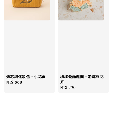
燈芯絨化妝包・小花黃
琺瑯瓷鑰匙圈・老虎與花
卉
Regular
NT$ 880
Regular
NT$ 550
price
price