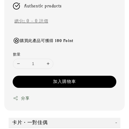
Authentic products
總分:
0
-
0
評價
購買此產品可獲得 180 Point
數量
加入購物車
分享
卡片・一對佳偶