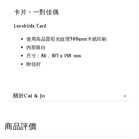
卡片・一對佳偶
Lovebirds Card
使用高品質啞光紋理300gsm卡紙印刷
內部留白
尺寸：A6，105 x 148 mm
附信封
關於Cai & Jo
商品評價