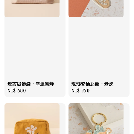
燈芯絨飾袋・幸運蜜蜂
琺瑯瓷鑰匙圈・老虎
Regular
NT$ 680
Regular
NT$ 550
price
price