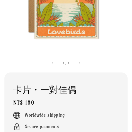
1
/
1
卡片・一對佳偶
Regular
NT$ 180
price
Worldwide shipping
Secure payments