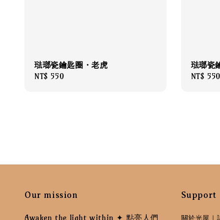
琺瑯瓷鑰匙圈・老虎
琺瑯瓷
Regular
NT$ 550
Regular
NT$ 55
price
price
Our mission
Support
Awaken the light within ✦ 點亮人們
關於光屋｜