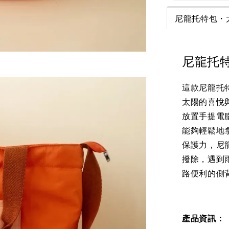
尼龍托特包・
尼龍托
這款尼龍托
太陽的喜悅
放置手提電
能夠輕鬆地
保護力，尼
撥除，遇到
路便利的側
產品資訊：