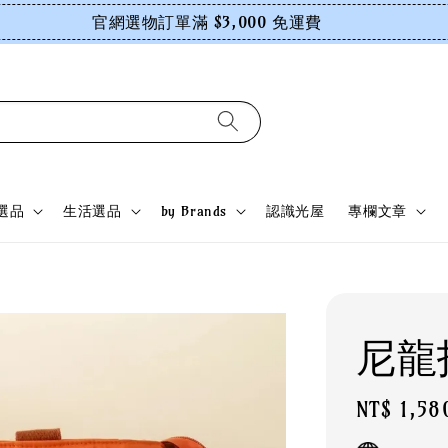
官網選物訂單滿 $3,000 免運費
選品
生活選品
by Brands
認識光屋
專欄文章
尼龍
Regular
NT$ 1,58
price