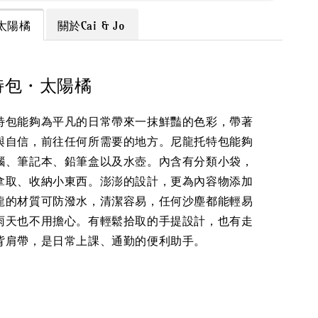
太陽橘
關於Cai & Jo
特包・太陽橘
特包能夠為平凡的日常帶來一抹鮮豔的色彩，帶著
與自信，前往任何所需要的地方。尼龍托特包能夠
腦、筆記本、鉛筆盒以及水壺。內含有分類小袋，
拿取、收納小東西。澎澎的設計，更為內容物添加
龍的材質可防潑水，清潔容易，任何沙塵都能輕易
雨天也不用擔心。有輕鬆拾取的手提設計，也有走
背肩帶，是日常上課、通勤的便利助手。