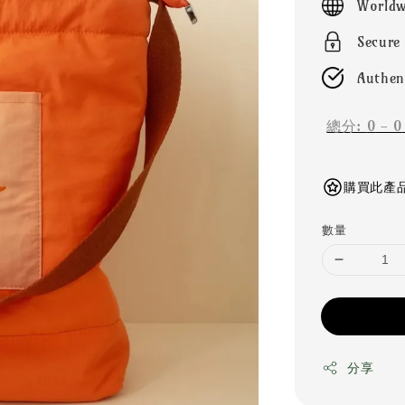
Worldw
Secure
Authen
總分:
0
-
0
購買此產品可
數量
分享