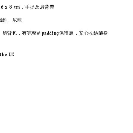
16 x 8 cm，手提及肩背帶
纖維、尼龍
斜背包，有完整的padding保護層，安心收納隨身
。
 the UK