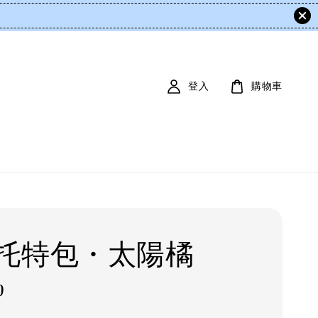
登入
購物車
托特包・太陽橘
0