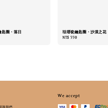
鑰匙圈・落日
琺瑯瓷鑰匙圈・沙漠之花
0
Regular
NT$ 550
price
We accept
認識我們