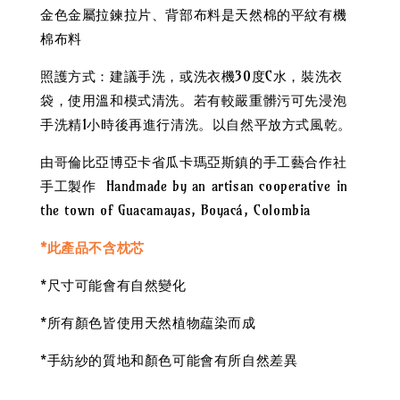
金色金屬拉鍊拉片、背部布料是天然棉的平紋有機
棉布料
照護方式：建議手洗，或洗衣機30度C水，裝洗衣
袋，使用溫和模式清洗。若有較嚴重髒污可先浸泡
手洗精1小時後再進行清洗。以自然平放方式風乾。
由哥倫比亞博亞卡省瓜卡瑪亞斯鎮的手工藝合作社
手工製作 Handmade by an artisan cooperative in
the town of Guacamayas, Boyacá, Colombia
*此產品不含枕芯
*尺寸可能會有自然變化
*所有顏色皆使用天然植物藴染而成
*手紡紗的質地和顏色可能會有所自然差異