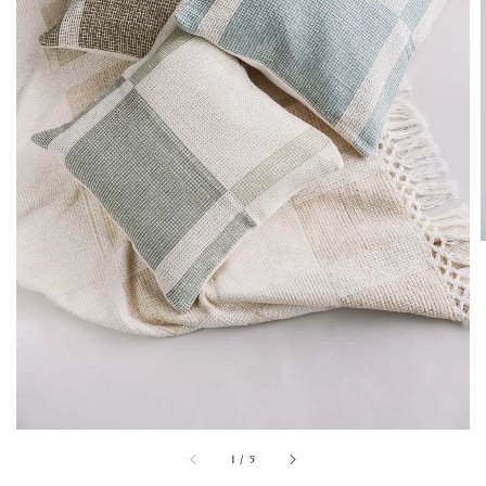
1
/
5