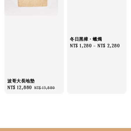
冬日黑樟・蠟燭
Regular
NT$ 1,280
-
NT$ 2,280
price
波哥大長地墊
Sale
NT$ 12,880
Regular
NT$ 15,880
price
price