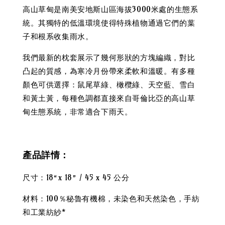
高山草甸是南美安地斯山區海拔3000米處的生態系
統。其獨特的低溫環境使得特殊植物通過它們的葉
子和根系收集雨水。
我們最新的枕套展示了幾何形狀的方塊編織，對比
凸起的質感，為寒冷月份帶來柔軟和溫暖。有多種
顏色可供選擇：鼠尾草綠、橄欖綠、天空藍、雪白
和黃土黃，每種色調都直接來自哥倫比亞的高山草
甸生態系統，非常適合下雨天。
產品詳情：
尺寸：18“x 18” / 45 x 45 公分
材料：100％秘魯有機棉，未染色和天然染色，手紡
和工業紡紗*