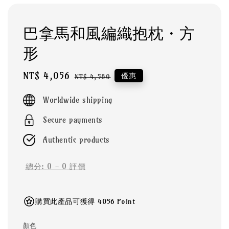
巴拿馬和風編織抱枕・方
形
Sale
NT$ 4,056
Regular
優惠
NT$ 4,580
price
price
Worldwide shipping
Secure payments
Authentic products
總分:
0
-
0
評價
購買此產品可獲得 4056 Point
顏色