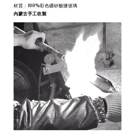
材質：100%彩色硼矽酸鹽玻璃
內蒙古手工吹製