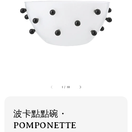
1
/
10
波卡點點碗・
POMPONETTE