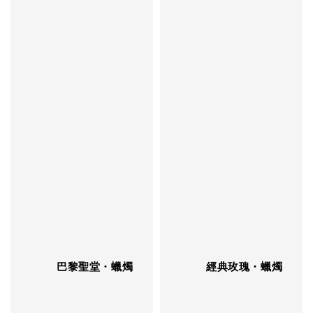
          巴黎聖堂・蠟燭

          經典玫瑰・蠟燭
