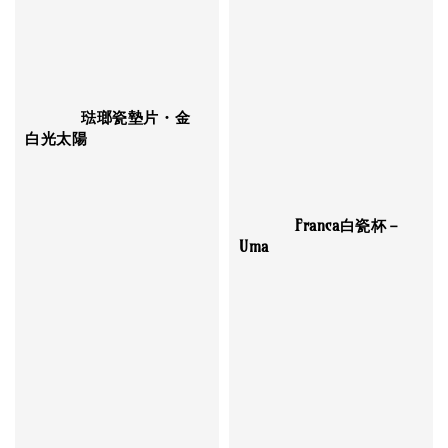
          琺瑯瓷墊片・金
白光太陽

          Franca白瓷杯－
Uma

Regular 
price