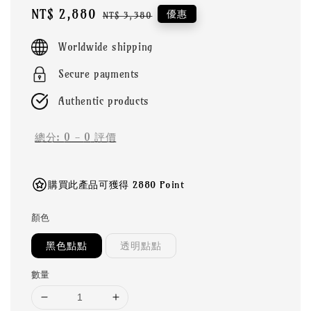
Sale
NT$ 2,880
Regular
優惠
NT$ 3,380
price
price
Worldwide shipping
Secure payments
Authentic products
總分:
0
-
0
評價
購買此產品可獲得 2880 Point
顏色
黑色點點
透明點點
數量