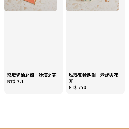
琺瑯瓷鑰匙圈・沙漠之花
琺瑯瓷鑰匙圈・老虎與花
卉
Regular
NT$ 550
Regular
NT$ 550
price
price