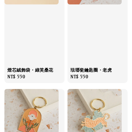
燈芯絨飾袋・綠芙桑花
琺瑯瓷鑰匙圈・老虎
Regular
NT$ 550
Regular
NT$ 550
price
price