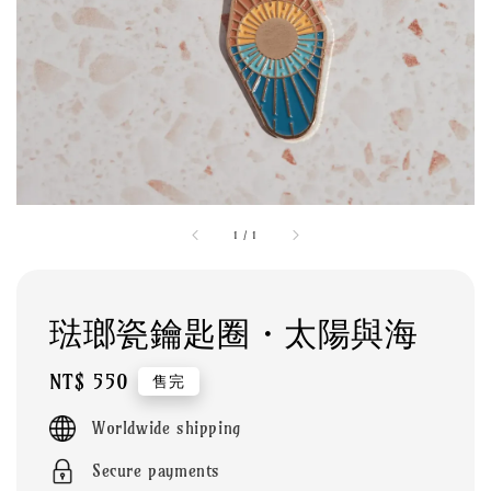
1
/
1
琺瑯瓷鑰匙圈・太陽與海
Regular
NT$ 550
售完
price
Worldwide shipping
Secure payments