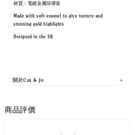
材質：電鍍金屬琺瑯瓷
Made with soft enamel to give texture and
stunning gold highlights
Designed in the UK
關於Cai & Jo
商品評價