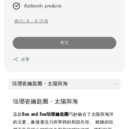
Authentic products
總分:
0
-
0
評價
售完
分享
琺瑯瓷鑰匙圈・太陽與海
琺瑯瓷鑰匙圈・太陽與海
這款
Sun and Sea琺瑯鑰匙圈
巧妙融合了太陽與海洋
的元素，象徵著活力與寧靜的和諧共存。 精緻的琺